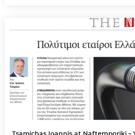
Tsamichas Ioannis at Naftemporiki – 