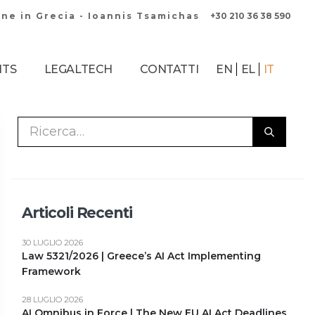
ne in Grecia - Ioannis Tsamichas
+30 210 36 38 590
HTS
LEGALTECH
CONTATTI
EN
EL
IT
Articoli Recenti
30 LUGLIO 2026
Law 5321/2026 | Greece’s AI Act Implementing
Framework
28 LUGLIO 2026
AI Omnibus in Force | The New EU AI Act Deadlines