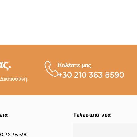
ς.
Καλέστε μας
+30 210 363 8590
 Δικαιοσύνη.
νία
Τελευταία νέα
10 36 38 590