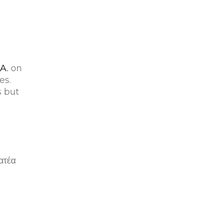
A.
on
es.
s but
ατέα