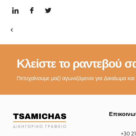
Κλείστε το ραντεβού σα
Πετυχαίνουμε μαζί αγωνιζόμενοι για Δικαίωμα και
Επικοινω
+30 2