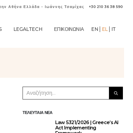
την Αθήνα Ελλάδα - Ιωάννης Τσαμίχας
+30 210 36 38 590
S
LEGALTECH
ΕΠΙΚΟΙΝΩΝΊΑ
EN
EL
IT
ΤΕΛΕΥΤΑΊΑ ΝΈΑ
Law 5321/2026 | Greece’s AI
Act Implementing