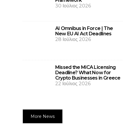
Framework
30 Ιούλιος 2026
AI Omnibus in Force | The
New EU AI Act Deadlines
28 Ιούλιος 2026
Missed the MiCA Licensing
Deadline? What Now for
Crypto Businesses in Greece
22 Ιούλιος 2026
More News