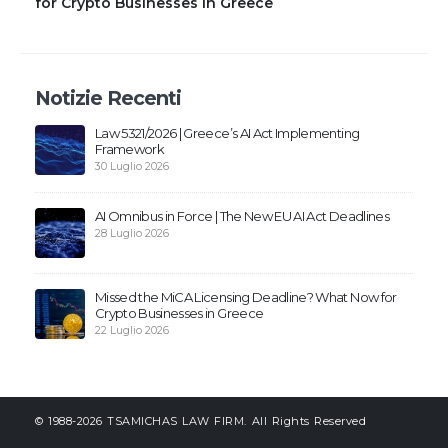
for Crypto Businesses in Greece
Notizie Recenti
Law 5321/2026 | Greece’s AI Act Implementing
Framework
30 Luglio 2026
AI Omnibus in Force | The New EU AI Act Deadlines
28 Luglio 2026
Missed the MiCA Licensing Deadline? What Now for
Crypto Businesses in Greece
22 Luglio 2026
© 1988-2026 TSAMICHAS LAW FIRM. All Rights Reserved